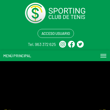
ACCESO USUARIO
Tel. 963 372 625
MENÚ PRINCIPAL