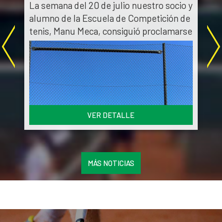
La semana del 20 de julio nuestro socio y
➡
alumno de la Escuela de Competición de
l
tenis, Manu Meca, consiguió proclamarse
t
o
campeón del torneo Young Tennis Tour
del Club de Tenis Sueca.
C
Enhorabuena por el torneo y el tenis
demostrado!
om
Q
e
VER DETALLE
MÁS NOTICIAS