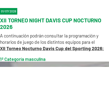
01/07/2026
XII TORNEO NIGHT DAVIS CUP NOCTURNO
2026
A continuación podrán consultar la programación y
horarios de juego de los distintos equipos para el
XII
T
orneo Nocturno Davis Cup del Sporting 2026:
1ª Categoría masculina
2ª Categoría masculina
Categoría Femenina
Al tratarse de una competición por equipos con varios
integrantes, los horarios son fijos e inamovibles.
Se recomienda a todos las parejas acudir con 10