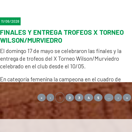
11/06/2026
FINALES Y ENTREGA TROFEOS X TORNEO
WILSON/MURVIEDRO
El domingo 17 de mayo se celebraron las finales y la
entrega de trofeos del X Torneo Wilson/Murviedro
celebrado en el club desde el 10/05.
En categoría femenina la campeona en el cuadro de
consolación fue Patricia España, quien se impuso en la
final a Conchita Sánchez. En el cuadro principal, tras un
«
‹
1
2
3
4
5
...
›
»
largo encuentro, se impuso Ana Chirivella en la final a
Irene Hasenlechner.
En la categoría Absoluta masculina el campeón de
consolación fue Óscar Gonzalvo, imponiéndose en la