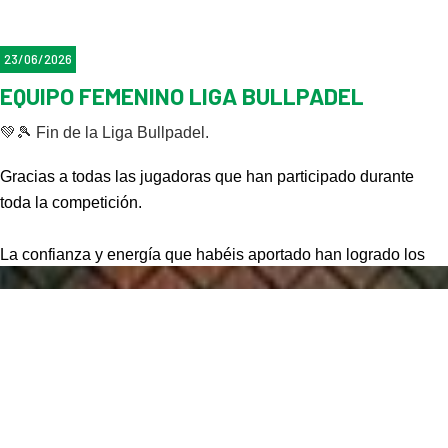
¡Enhorabuena al equipo! Este tercer puesto sabe a
recompensa por todo el trabajo realizado.
🙌
23/06/2026
EQUIPO FEMENINO LIGA BULLPADEL
💚🎾
Fin de la Liga Bullpadel.
Gracias a todas las jugadoras que han participado durante
toda la competición.
La confianza y energía que habéis aportado han logrado los
cuartos de final. Cada entrenamiento, cada partido y cada
punto luchado sirve para continuar creciendo como jugadora y
como equipo.
La experiencia, el aprendizaje y la satisfacción de haberlo
dado todo en esta competición os hará volver más fuertes!
🔥🎾