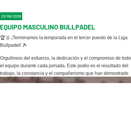
Muchas gracias a todos por asistir y cerrar la temporada
con un gran ambiente deportivo y festivo!👏🏽👏🏽
23/06/2026
EQUIPO MASCULINO BULLPADEL
Feliz verano, y nos vemos en septiembre!☀️
🏆🥉
¡Terminamos la temporada en el tercer puesto de la Liga
Bullpadel!
🎾
Orgullosos del esfuerzo, la dedicación y el compromiso de todo
el equipo durante cada jornada. Este podio es el resultado del
trabajo, la constancia y el compañerismo que han demostrado
dentro y fuera de la pista.
Gracias a todos los jugadores que han participado en este
equipo.
¡Seguimos creciendo y ya estamos preparados para afrontar
nuevos retos!
💪🔥