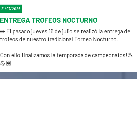
21/07/2026
ENTREGA TROFEOS NOCTURNO
➡️ El pasado jueves 16 de julio se realizó la entrega de
trofeos de nuestro tradicional Torneo Nocturno.
Con ello finalizamos la temporada de campeonatos!🎾
💪🏽
Que paséis un feliz verano! ☀️ Nos vemos en
septiembre!