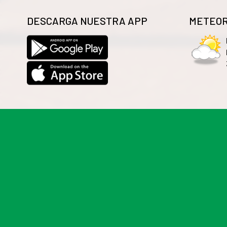
DESCARGA NUESTRA APP
METEOR
Las cookies de este sitio web se usan para personalizar
información sobre el uso que haga del sitio web con nue
que les haya proporcionado o que hayan recopilado a par