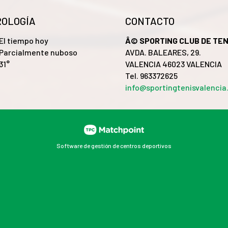
OLOGÍA
CONTACTO
El tiempo hoy
Â© SPORTING CLUB DE TEN
Parcialmente nuboso
AVDA. BALEARES, 29.
31°
VALENCIA 46023 VALENCIA
Tel. 963372625
info@sportingtenisvalenci
Software de gestión de centros deportivos
 el contenido y los anuncios, ofrecer funciones de redes
stros partners de redes sociales, publicidad y análisis
tir del uso que haya hecho de sus servicios.