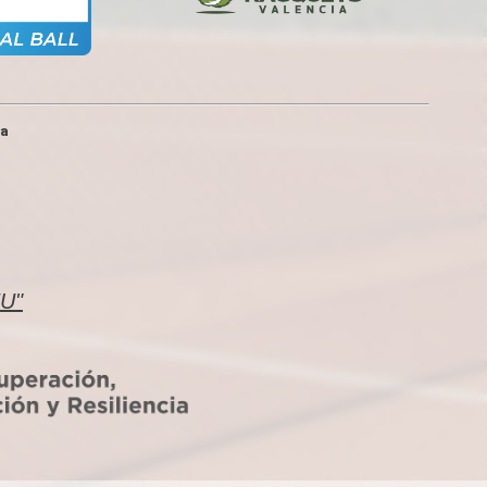
ia
EU"