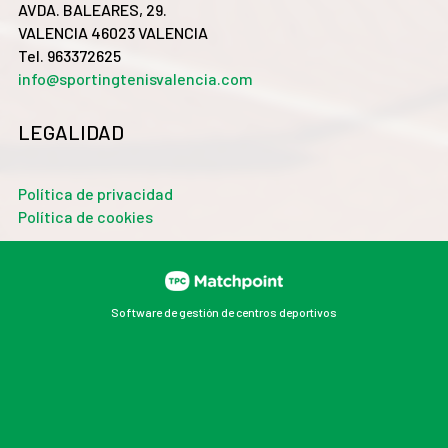
AVDA. BALEARES, 29.
VALENCIA 46023 VALENCIA
Tel. 963372625
info@sportingtenisvalencia.com
LEGALIDAD
Política de privacidad
Política de cookies
Software de gestión de centros deportivos
Las cookies de este sitio web se usan para personalizar
el contenido y los anuncios, ofrecer funciones de redes
sociales y analizar el tráfico. Además, compartimos
información sobre el uso que haga del sitio web con