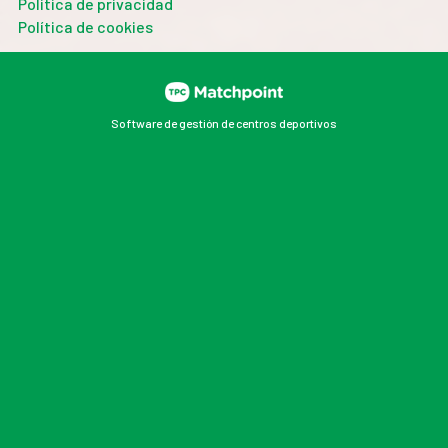
Política de privacidad
Política de cookies
Software de gestión de centros deportivos
Las cookies de este sitio web se usan para personalizar
el contenido y los anuncios, ofrecer funciones de redes
sociales y analizar el tráfico. Además, compartimos
información sobre el uso que haga del sitio web con
nuestros partners de redes sociales, publicidad y
análisis web, quienes pueden combinarla con otra
información que les haya proporcionado o que hayan
recopilado a partir del uso que haya hecho de sus
servicios.