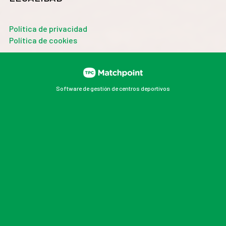
Política de privacidad
Política de cookies
Software de gestión de centros deportivos
Las cookies de este sitio web se usan para personalizar
el contenido y los anuncios, ofrecer funciones de redes
sociales y analizar el tráfico. Además, compartimos
información sobre el uso que haga del sitio web con
nuestros partners de redes sociales, publicidad y
análisis web, quienes pueden combinarla con otra
información que les haya proporcionado o que hayan
recopilado a partir del uso que haya hecho de sus
servicios.