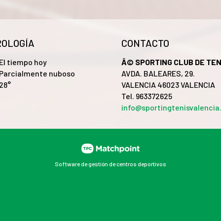
OLOGÍA
CONTACTO
El tiempo hoy
Â© SPORTING CLUB DE TEN
Parcialmente nuboso
AVDA. BALEARES, 29.
28°
VALENCIA 46023 VALENCIA
Tel. 963372625
info@sportingtenisvalenci
Software de gestión de centros deportivos
 el contenido y los anuncios, ofrecer funciones de redes
stros partners de redes sociales, publicidad y análisis
tir del uso que haya hecho de sus servicios.