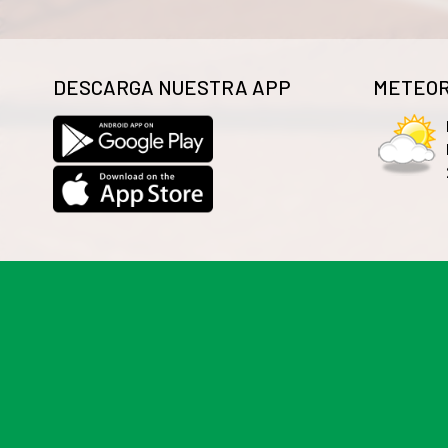
DESCARGA NUESTRA APP
METEOR
Las cookies de este sitio web se usan para personalizar
información sobre el uso que haga del sitio web con nue
que les haya proporcionado o que hayan recopilado a par