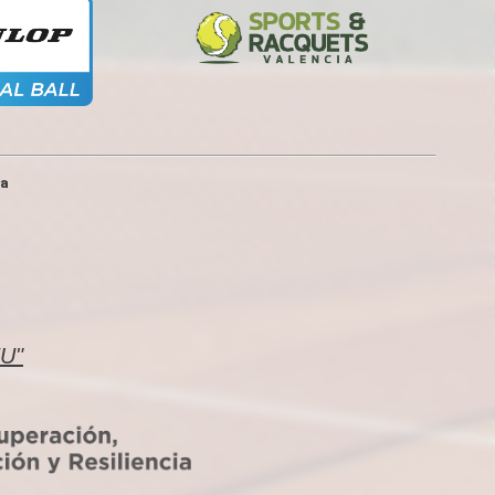
ia
EU"